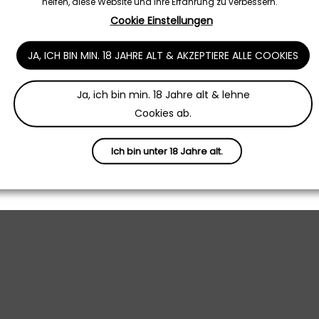
helfen, diese Website und Ihre Erfahrung zu verbessern.
AGB
Cookie Einstellungen
Datenschutz
JA, ICH BIN MIN. 18 JAHRE ALT & AKZEPTIERE ALLE COOKIES
rung
Impressum
bt
Widerruf
Ja, ich bin min. 18 Jahre alt & lehne
on
Zahlung & Versand
Cookies ab.
Vertrag widerrufen
Ich bin unter 18 Jahre alt.
© 2023 Destillerie Schnitzer