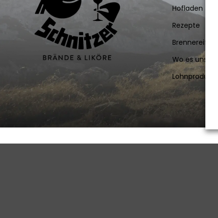
Hofladen
Rezepte
Brennereifüh
Wo es uns gi
Lohnprodukti