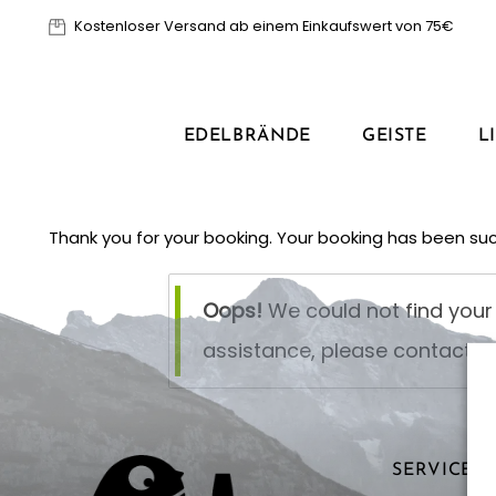
Zum
Kostenloser Versand ab einem Einkaufswert von 75€
Inhalt
springen
EDELBRÄNDE
GEISTE
L
Thank you for your booking. Your booking has been suc
Oops!
We could not find your 
assistance, please contact o
SERVICE