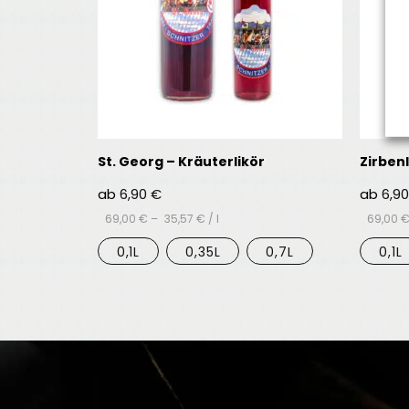
St. Georg – Kräuterlikör
Zirbenl
ab
6,90
€
ab
6,9
69,00
€
–
35,57
€
/
l
69,00
0,1L
0,35L
0,7L
0,1L