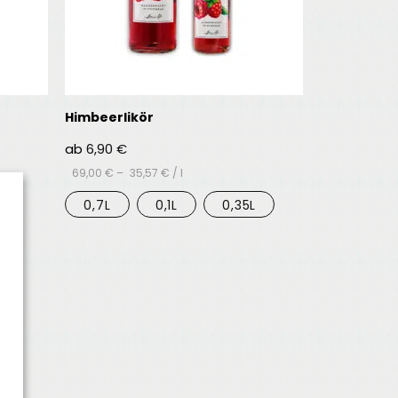
Himbeerlikör
ab
6,90
€
69,00
€
–
35,57
€
/
l
L
0,7L
0,1L
0,35L