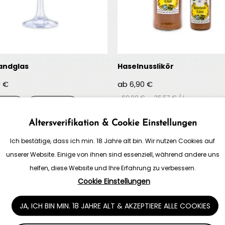
andglas
Haselnusslikör
0
€
ab
6,90
€
69,00
€
–
35,57
€
/
l
TÜCK
6ER SET
0,1L
0,35L
0,7
Altersverifikation & Cookie Einstellungen
Ich bestätige, dass ich min. 18 Jahre alt bin. Wir nutzen Cookies auf
unserer Website. Einige von ihnen sind essenziell, während andere uns
helfen, diese Website und Ihre Erfahrung zu verbessern.
Cookie Einstellungen
JA, ICH BIN MIN. 18 JAHRE ALT & AKZEPTIERE ALLE COOKIES