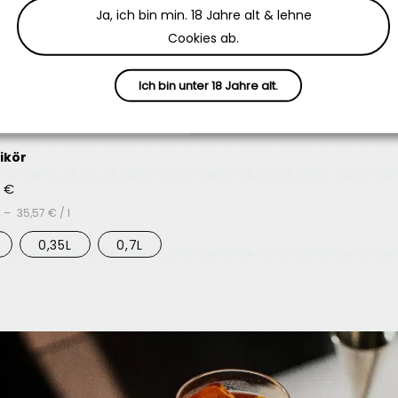
Ja, ich bin min. 18 Jahre alt & lehne
Cookies ab.
Ich bin unter 18 Jahre alt.
ikör
0
€
€
–
35,57
€
/
l
0,35L
0,7L