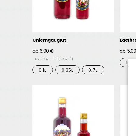
Chiemgauglut
Edelbr
ab
6,90
€
ab
5,0
69,00
€
–
35,57
€
/
l
1 S
0,1L
0,35L
0,7L