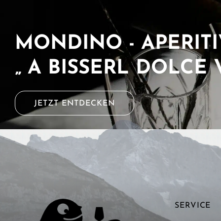
MONDINO - APERIT
„ A BISSERL DOLCE 
JETZT ENTDECKEN
SERVICE