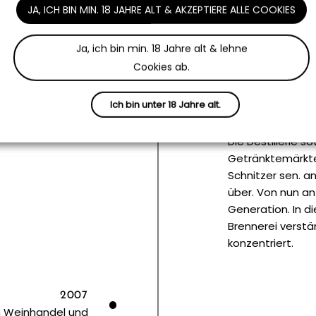
r Betrieb auf das
JA, ICH BIN MIN. 18 JAHRE ALT & AKZEPTIERE ALLE COOKIES
en ausgelegt. Der
ert und von Hand
Ja, ich bin min. 18 Jahre alt & lehne
 der Edelbrände &
Cookies ab.
htiges Standbein.
Ich bin unter 18 Jahre alt.
1996
Die Destillerie 
Getränktemärkte
Schnitzer sen. a
über. Von nun an 
Generation. In di
Brennerei verst
konzentriert.
2007
n Weinhandel und