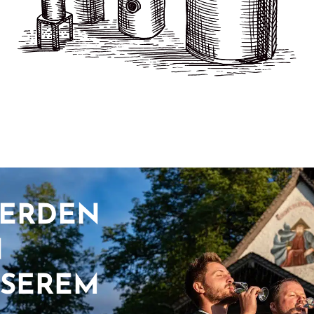
WERDEN
N
NSEREM