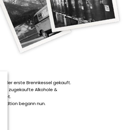
de der erste Brennkessel gekauft.
 nur zugekaufte Alkohole &
eitet.
ntradtion begann nun.