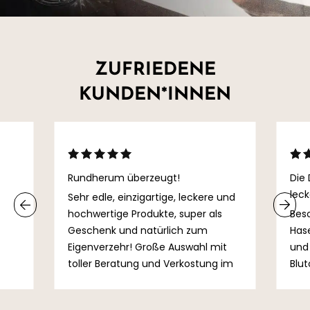
ZUFRIEDENE
KUNDEN*INNEN
Rundherum überzeugt!
Die 
leck
Sehr edle, einzigartige, leckere und
hochwertige Produkte, super als
Bes
Geschenk und natürlich zum
Has
Eigenverzehr! Große Auswahl mit
und
toller Beratung und Verkostung im
Blu
Hofladen, da fällt es einem schon
Mein
schwer sich nur für ein Produkt
Ing