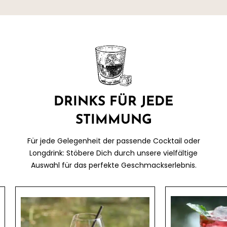
zu entscheiden 😉
nac
JOHANNA THIER
RE
DRINKS FÜR JEDE
STIMMUNG
Für jede Gelegenheit der passende Cocktail oder
Longdrink:
Stöbere Dich durch unsere vielfältige
Auswahl für das perfekte Geschmackserlebnis.