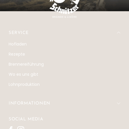
SERVICE
Hofladen
Rezepte
Brennereiführung
Wo es uns gibt
Lohnproduktion
INFORMATIONEN
SOCIAL MEDIA