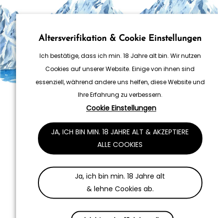
Altersverifikation & Cookie Einstellungen
Handgemacht im Chiemgau
Ich bestätige, dass ich min. 18 Jahre alt bin. Wir nutzen
Cookies auf unserer Website. Einige von ihnen sind
Für den einzigartigen Geschmack der
Produkte, sorgen kurze Wege von den
essenziell, während andere uns helfen, diese Website und
Rohstoff-Erzeugern – meist direkt aus dem
Ihre Erfahrung zu verbessern.
Chiemgau, oder aus dem eigenen Anbau.
Cookie Einstellungen
Für die Destillate werden weder Zusätze von
Aroma, noch Zucker verwendet.
JA, ICH BIN MIN. 18 JAHRE ALT & AKZEPTIERE
ALLE COOKIES
100% Handgemacht
0% Zucker
0% künstliche Aromen
Ja, ich bin min. 18 Jahre alt
& lehne Cookies ab.
Ein Höchstmaß an Sorgfalt, Qualität der
Rohstoffe und Destilleriekunst, ohne den
Zusatz von künstlichen Aromen, bilden die