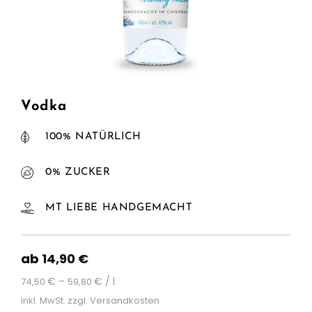
Vodka
100% NATÜRLICH
0% ZUCKER
MT LIEBE HANDGEMACHT
ab
14,90
€
€
–
€
/
l
74,50
59,80
inkl. MwSt.
zzgl.
Versandkosten