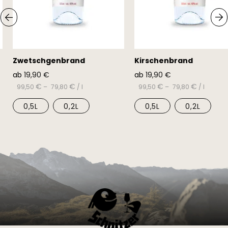
Zwetschgenbrand
Kirschenbrand
ab
19,90
€
ab
19,90
€
€
€
€
€
99,50
–
79,80
/
l
99,50
–
79,80
/
l
0,5L
0,2L
0,5L
0,2L