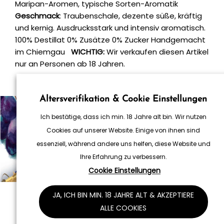
Maripan-Aromen, typische Sorten-Aromatik
Geschmack
: Traubenschale, dezente süße, kräftig
und kernig. Ausdrucksstark und intensiv aromatisch.
100% Destillat 0% Zusätze 0% Zucker Handgemacht
im Chiemgau
WICHTIG:
Wir verkaufen diesen Artikel
nur an Personen ab 18 Jahren.
Altersverifikation & Cookie Einstellungen
Ich bestätige, dass ich min. 18 Jahre alt bin. Wir nutzen
Cookies auf unserer Website. Einige von ihnen sind
essenziell, während andere uns helfen, diese Website und
Handgemacht im Chiemgau
Ihre Erfahrung zu verbessern.
Für den einzigartigen Geschmack der
Cookie Einstellungen
Produkte, sorgen kurze Wege von den
Rohstoff-Erzeugern – meist direkt aus dem
JA, ICH BIN MIN. 18 JAHRE ALT & AKZEPTIERE
Chiemgau, oder aus dem eigenen Anbau.
ALLE COOKIES
Für die Destillate werden weder Zusätze von