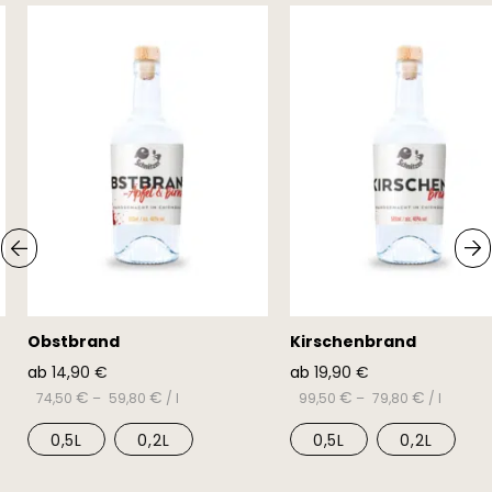
Obstbrand
Kirschenbrand
ab
14,90
€
ab
19,90
€
€
€
€
€
74,50
–
59,80
/
l
99,50
–
79,80
/
l
0,5L
0,2L
0,5L
0,2L