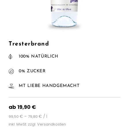
Tresterbrand
100% NATÜRLICH
0% ZUCKER
MT LIEBE HANDGEMACHT
ab
19,90
€
€
–
€
/
l
99,50
79,80
inkl. MwSt.
zzgl.
Versandkosten