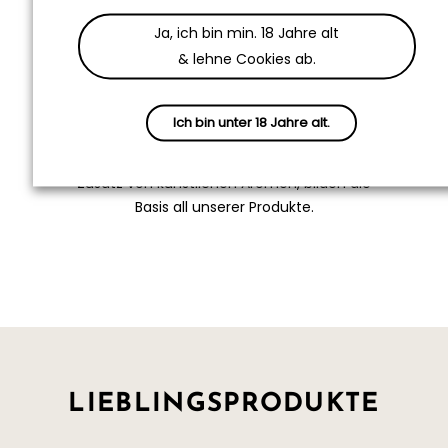
Aroma, noch Zucker verwendet.
Ja, ich bin min. 18 Jahre alt
100% Handgemacht
& lehne Cookies ab.
0% Zucker
0% künstliche Aromen
Ich bin unter 18 Jahre alt.
Ein Höchstmaß an Sorgfalt, Qualität der
Rohstoffe und Destilleriekunst, ohne den
Zusatz von künstlichen Aromen, bilden die
Basis all unserer Produkte.
LIEBLINGSPRODUKTE